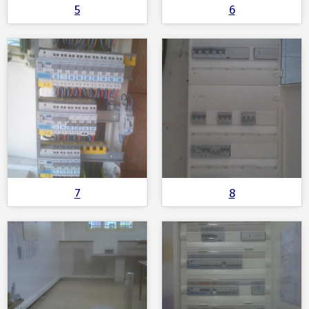
5
6
7
8