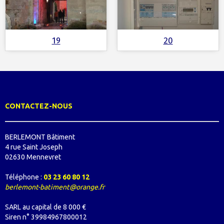
19
20
CONTACTEZ-NOUS
BERLEMONT Bâtiment
4 rue Saint Joseph
02630 Mennevret
Téléphone :
03 23 60 80 12
berlemont-batiment@orange.fr
SARL au capital de 8 000 €
Siren n° 39984967800012