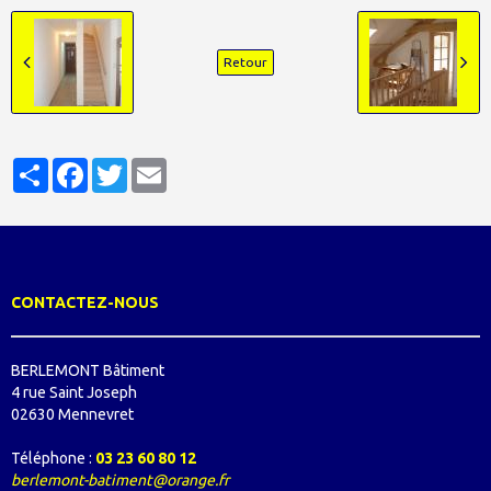
Retour
Partager
Facebook
Twitter
Email
CONTACTEZ-NOUS
BERLEMONT Bâtiment
4 rue Saint Joseph
02630 Mennevret
Téléphone :
03 23 60 80 12
berlemont-batiment@orange.fr